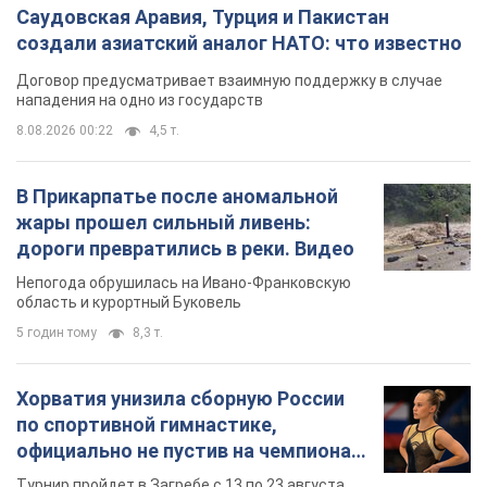
Саудовская Аравия, Турция и Пакистан
создали азиатский аналог НАТО: что известно
Договор предусматривает взаимную поддержку в случае
нападения на одно из государств
8.08.2026 00:22
4,5 т.
В Прикарпатье после аномальной
жары прошел сильный ливень:
дороги превратились в реки. Видео
Непогода обрушилась на Ивано-Франковскую
область и курортный Буковель
5 годин тому
8,3 т.
Хорватия унизила сборную России
по спортивной гимнастике,
официально не пустив на чемпионат
Европы основных спортсменов
Турнир пройдет в Загребе с 13 по 23 августа