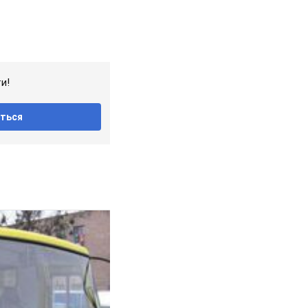
и!
ться