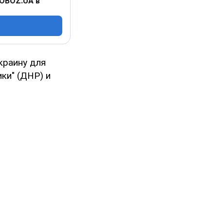
 OBOZ.UA в
краину для
ки" (ДНР) и