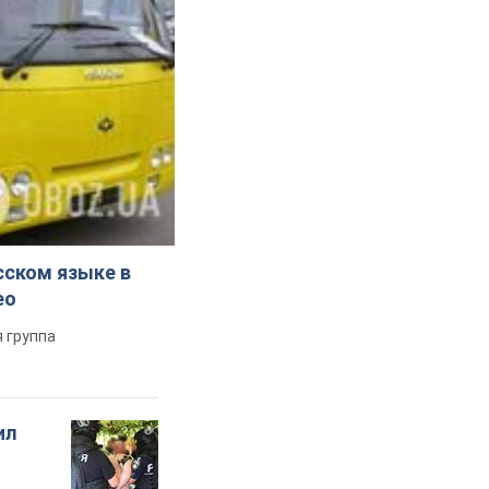
сском языке в
ео
 группа
ил