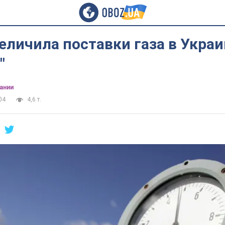
еличила поставки газа в Украи
"
ании
04
4,6 т.