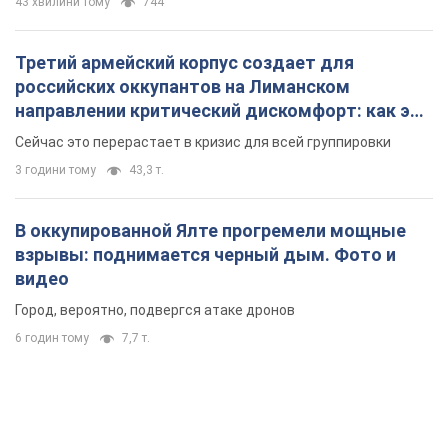
43 хвилини тому
744
Третий армейский корпус создает для
российских оккупантов на Лиманском
направлении критический дискомфорт: как это
удалось
Сейчас это перерастает в кризис для всей группировки
3 години тому
43,3 т.
В оккупированной Ялте прогремели мощные
взрывы: поднимается черный дым. Фото и
видео
Город, вероятно, подвергся атаке дронов
6 годин тому
7,7 т.