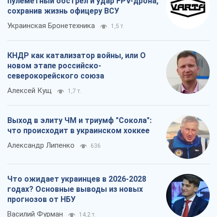
пулеметный обстрел и удар FPV-дрона,
сохранив жизнь офицеру ВСУ
Украинская Бронетехника
1,5 т.
КНДР как катализатор войны, или О
новом этапе российско-
северокорейского союза
Алексей Кущ
1,7 т.
Выход в элиту ЧМ и триумф "Сокола":
что происходит в украинском хоккее
Александр Липенко
636
Что ожидает украинцев в 2026-2028
годах? Основные выводы из новых
прогнозов от НБУ
Василий Фурман
14,2 т.