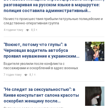
разговаривая на русском языке в маршрутке:
полиция составила административный
протокол. Видео
На место происшествия прибыли патрульные полицейские и
следственно-оперативная группа
4 години тому
8,5 т.
"Воюют, потому что глупы": в
Черновцах водитель автобуса
проявил неуважение к украинским
военным и поплатился за это.
Водителя уволили после конфликта с
Видео
пассажирами и оскорблений в адрес военных
7 годин тому
8,1 т.
"Не следит за сексуальностью": в
Киеве консультант салона красоты
оскорбил женщину после
химиотерапии, разгорелся скандал.