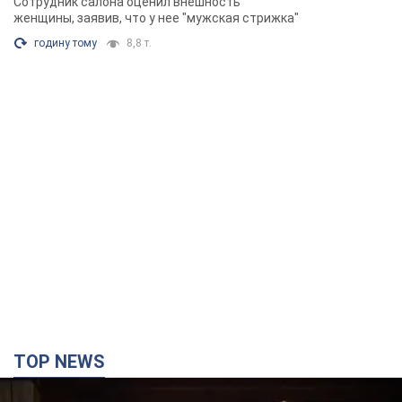
Сотрудник салона оценил внешность
Фото
женщины, заявив, что у нее "мужская стрижка"
годину тому
8,8 т.
TOP NEWS