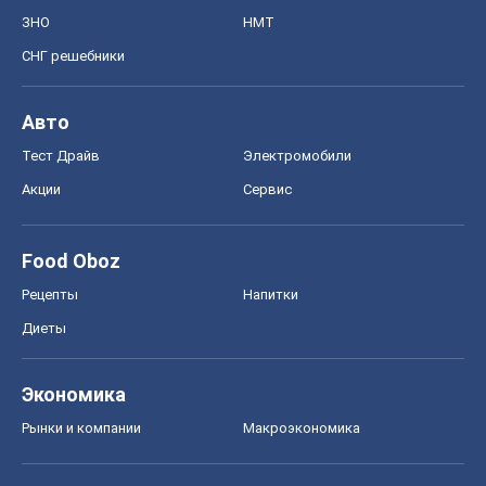
Черкассы
Спорт
Футбол
Баскетбол
Хоккей
Бокс
Формула-1
Моя школа
ГДЗ
Учебники
Онлайн уроки
ДПА
ЗНО
НМТ
СНГ решебники
Авто
Тест Драйв
Электромобили