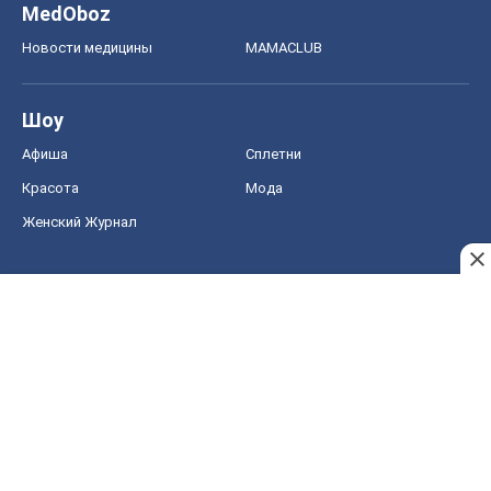
Акции
Сервис
Food Oboz
Рецепты
Напитки
Диеты
Экономика
Рынки и компании
Mакроэкономика
MedOboz
Новости медицины
MAMACLUB
Шоу
Афиша
Сплетни