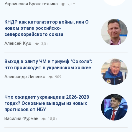
"Варта" и "Новатор" выдержали
пулеметный обстрел и удар FPV-дрона,
сохранив жизнь офицеру ВСУ
Украинская Бронетехника
2,3 т.
КНДР как катализатор войны, или О
новом этапе российско-
северокорейского союза