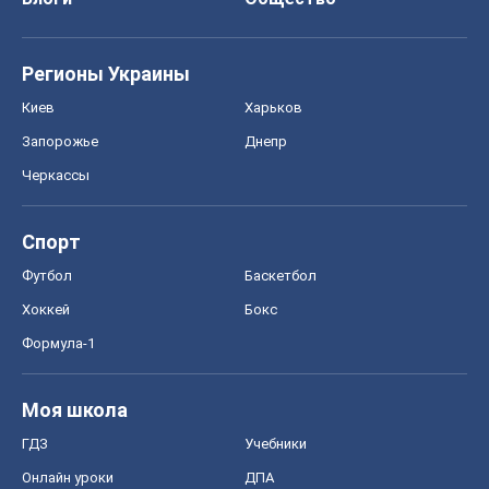
О компании
Команда
Правовая информация
Политика
конфиденциальности
Реклама на сайте
Документы
Редакционная политика
Журналисты OBOZ.UA на месте
событий
OBOZ.UA
Политика
Мир
Расследования
Блоги
Общество
Регионы Украины
Киев
Харьков
Запорожье
Днепр