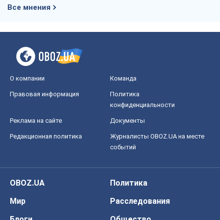
Алексей Кущ
2,5 т.
Выход в элиту ЧМ и триумф "Сокола":
что происходит в украинском хоккее
Александр Липенко
909
Что ожидает украинцев в 2026-2028
годах? Основные выводы из новых
прогнозов от НБУ
Василий Фурман
18,8 т.
Все мнения