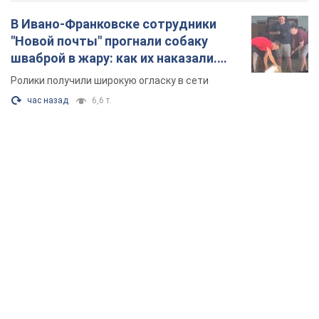
полиция составила административный
протокол. Видео
На место происшествия прибыли патрульные полицейские и
следственно-оперативная группа
3 часа назад
7,4 т.
Сколько баллистических ракет
перехватила украинская ПВО в
июле: в Минобороны назвали цифру
Украинская ПВО работала в условиях
дефицита ракет-перехватчиков
7 часов назад
7,6 т.
В Ивано-Франковске сотрудники
"Новой почты" прогнали собаку
шваброй в жару: как их наказали.
Видео
Ролики получили широкую огласку в сети
час назад
6,6 т.