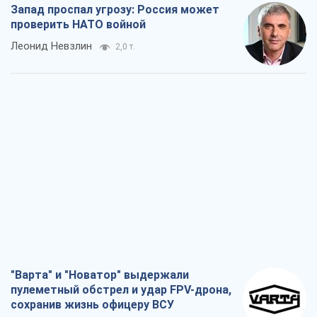
Мнения
Россия теряет ресурсы вне плана: кто
на самом деле диктует темп войны
Сергей Мисюра
7,3 т.
"Мы уже переживали и худшее":
Украине не стоит поддаваться
отчаянию из-за ракетного террора
Сергей Марченко, эксперт
7,4 т.
Запад проспал угрозу: Россия может
проверить НАТО войной
Леонид Невзлин
2,0 т.