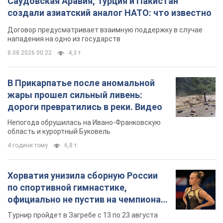
Саудовская Аравия, Турция и Пакистан
создали азиатский аналог НАТО: что известно
Договор предусматривает взаимную поддержку в случае
нападения на одно из государств
8.08.2026 00:22
4,3 т.
В Прикарпатье после аномальной
жары прошел сильный ливень:
дороги превратились в реки. Видео
Непогода обрушилась на Ивано-Франковскую
область и курортный Буковель
4 години тому
6,8 т.
Хорватия унизила сборную России
по спортивной гимнастике,
официально не пустив на чемпионат
Европы основных спортсменов
Турнир пройдет в Загребе с 13 по 23 августа