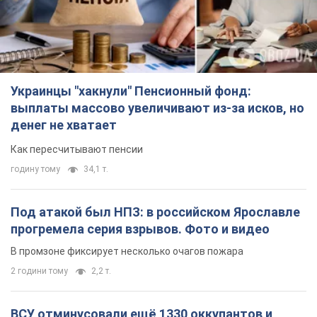
Украинцы "хакнули" Пенсионный фонд:
выплаты массово увеличивают из-за исков, но
денег не хватает
Как пересчитывают пенсии
годину тому
34,1 т.
Под атакой был НПЗ: в российском Ярославле
прогремела серия взрывов. Фото и видео
В промзоне фиксирует несколько очагов пожара
2 години тому
2,2 т.
ВСУ отминусовали ещё 1330 оккупантов и