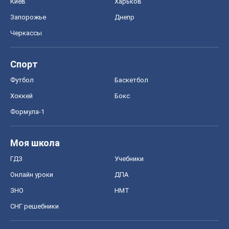
Киев
Харьков
Запорожье
Днепр
Черкассы
Спорт
Футбол
Баскетбол
Хоккей
Бокс
Формула-1
Моя школа
ГДЗ
Учебники
Онлайн уроки
ДПА
ЗНО
НМТ
СНГ решебники