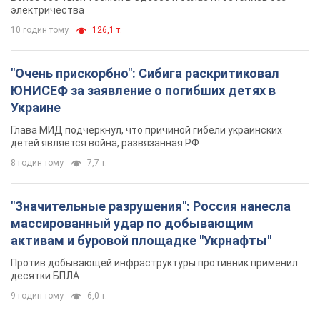
электричества
10 годин тому
126,1 т.
"Очень прискорбно": Сибига раскритиковал
ЮНИСЕФ за заявление о погибших детях в
Украине
Глава МИД подчеркнул, что причиной гибели украинских
детей является война, развязанная РФ
8 годин тому
7,7 т.
"Значительные разрушения": Россия нанесла
массированный удар по добывающим
активам и буровой площадке "Укрнафты"
Против добывающей инфраструктуры противник применил
десятки БПЛА
9 годин тому
6,0 т.