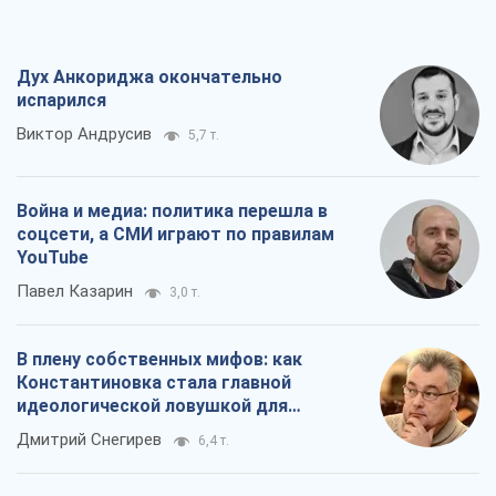
Дух Анкориджа окончательно
испарился
Виктор Андрусив
5,7 т.
Война и медиа: политика перешла в
соцсети, а СМИ играют по правилам
YouTube
Павел Казарин
3,0 т.
В плену собственных мифов: как
Константиновка стала главной
идеологической ловушкой для
российских оккупантов
Дмитрий Снегирев
6,4 т.