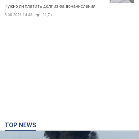
вынес неожиданное решение
Нужно ли платить долг из-за доначисления
8.08.2026 14:43
31,7 т.
TOP NEWS