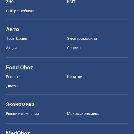
ЗНО
НМТ
СНГ решебники
Авто
Тест Драйв
Электромобили
Акции
Сервис
Food Oboz
Рецепты
Напитки
Диеты
Экономика
Рынки и компании
Mакроэкономика
MedOboz