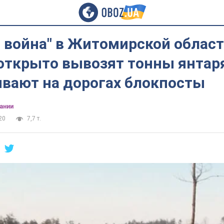
 война" в Житомирской област
открыто вывозят тонны янтар
ивают на дорогах блокпосты
ании
20
7,7 т.