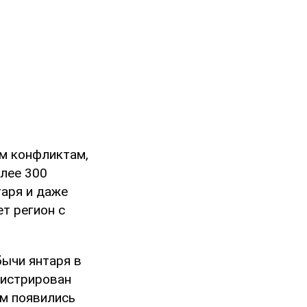
м конфликтам,
олее 300
таря и даже
т регион с
ычи янтаря в
гистрирован
ом появились