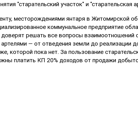
ятия "старательский участок" и "старательская ар
енту, месторождениями янтаря в Житомирской о
циализированное коммунальное предприятие обл
у доверят решать все вопросы взаимоотношений 
 артелями — от отведения земли до реализации 
же, которой пока нет. За пользование старатель
лжны платить КП 20% доходов от продажи добыто