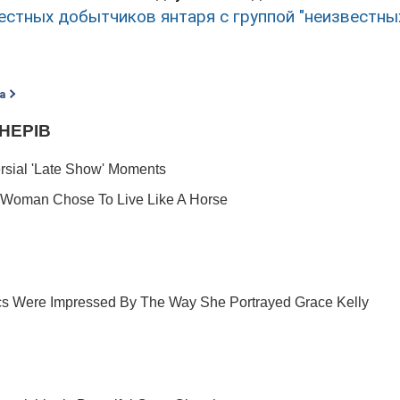
естных добытчиков янтаря с группой "неизвестны
а