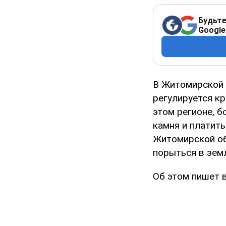
Будьте
Google
В Житомирской 
регулируется к
этом регионе, 
камня и платить
Житомирской об
порыться в земл
Об этом пишет 