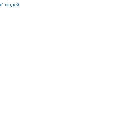
х" людей
.