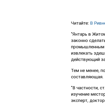
Читайте:
В Ривн
"Янтарь в Жито
законно сделать
промышленным м
извлекать здеш
действующий зак
Тем не менее, п
составляющая.
"В частности, с
изучение местор
эксперт, доктор