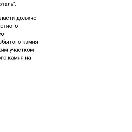
тель".
бласти должно
астного
со
добытого камня
ским участком
го камня на