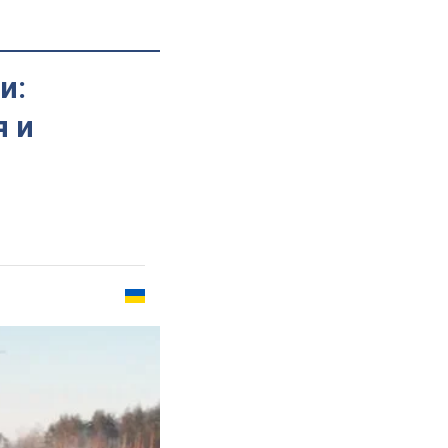
и:
я и