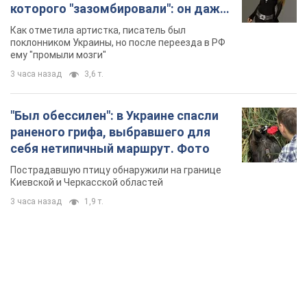
которого "зазомбировали": он даже
русского не знал, а теперь хочет
Как отметила артистка, писатель был
геноцида украинцев
поклонником Украины, но после переезда в РФ
ему "промыли мозги"
3 часа назад
3,6 т.
"Был обессилен": в Украине спасли
раненого грифа, выбравшего для
себя нетипичный маршрут. Фото
Пострадавшую птицу обнаружили на границе
Киевской и Черкасской областей
3 часа назад
1,9 т.