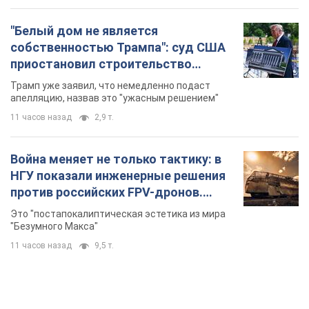
"Белый дом не является
собственностью Трампа": суд США
приостановил строительство
бального зала стоимостью 400 млн
Трамп уже заявил, что немедленно подаст
долларов
апелляцию, назвав это "ужасным решением"
11 часов назад
2,9 т.
Война меняет не только тактику: в
НГУ показали инженерные решения
против российских FPV-дронов.
Фото
Это "постапокалиптическая эстетика из мира
"Безумного Макса"
11 часов назад
9,5 т.