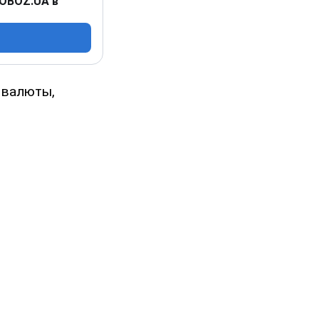
 OBOZ.UA в
 валюты,