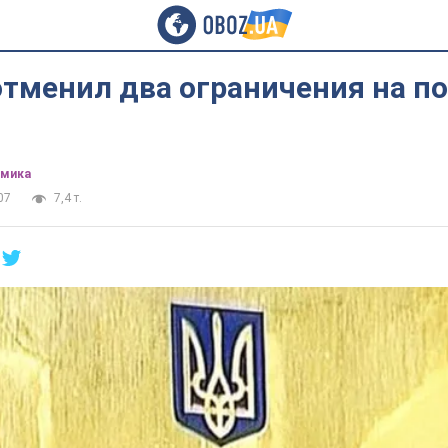
тменил два ограничения на п
омика
07
7,4 т.