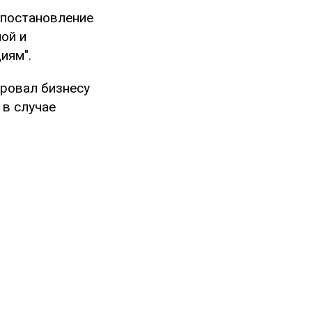
 постановление
ой и
иям".
ировал бизнесу
 в случае