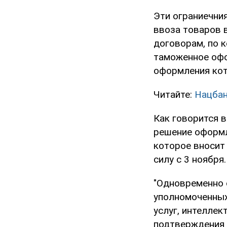
Эти ограниечни
ввоза товаров 
договорам, по 
таможенное офо
оформления кот
Читайте:
Нацбан
Как говорится 
решение оформл
которое вносит 
силу с 3 ноября.
"Одновременно 
уполномоченных
услуг, интелле
подтверждения 