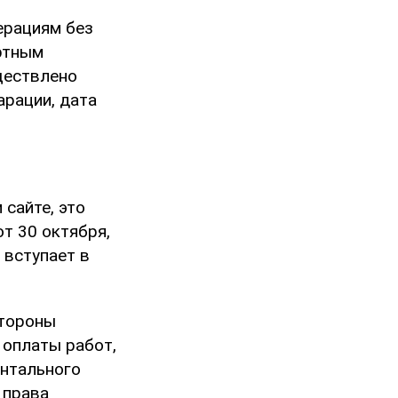
ерациям без
ртным
ществлено
рации, дата
сайте, это
т 30 октября,
 вступает в
стороны
 оплаты работ,
ентального
 права