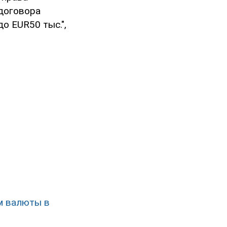
договора
о EUR50 тыс.",
м валюты в