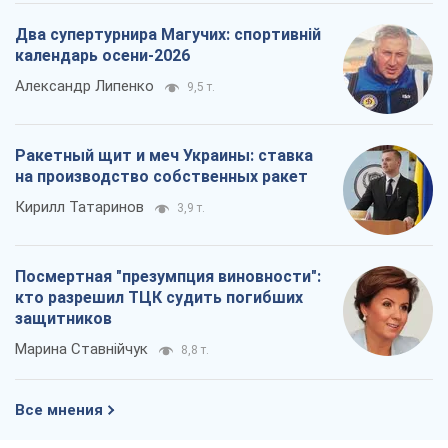
Два супертурнира Магучих: спортивній
календарь осени-2026
Александр Липенко
9,5 т.
Ракетный щит и меч Украины: ставка
на производство собственных ракет
Кирилл Татаринов
3,9 т.
Посмертная "презумпция виновности":
кто разрешил ТЦК судить погибших
защитников
Марина Ставнійчук
8,8 т.
Все мнения