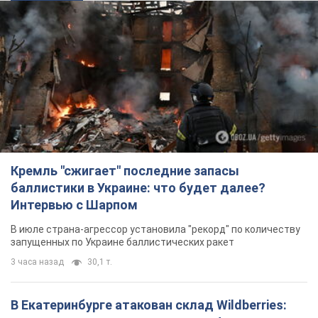
Кремль "сжигает" последние запасы
баллистики в Украине: что будет далее?
Интервью с Шарпом
В июле страна-агрессор установила "рекорд" по количеству
запущенных по Украине баллистических ракет
3 часа назад
30,1 т.
В Екатеринбурге атакован склад Wildberries: