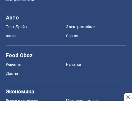
Авто
Тест Драйв
Электромобили
Акции
Сервис
Food Oboz
Рецепты
Напитки
Диеты
Экономика
Рынки и компании
Mакроэкономика
MedOboz
Новости медицины
MAMACLUB