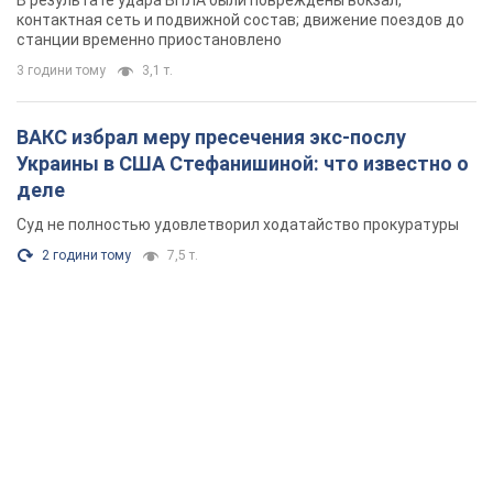
В результате удара БПЛА были повреждены вокзал,
контактная сеть и подвижной состав; движение поездов до
станции временно приостановлено
3 години тому
3,1 т.
ВАКС избрал меру пресечения экс-послу
Украины в США Стефанишиной: что известно о
деле
Суд не полностью удовлетворил ходатайство прокуратуры
2 години тому
7,5 т.