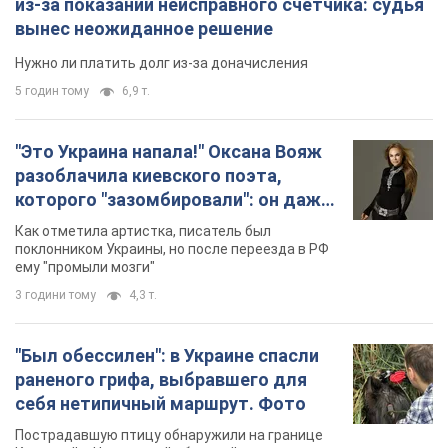
из-за показаний неисправного счетчика: судья
вынес неожиданное решение
Нужно ли платить долг из-за доначисления
5 годин тому
6,9 т.
"Это Украина напала!" Оксана Вояж
разоблачила киевского поэта,
которого "зазомбировали": он даже
русского не знал, а теперь хочет
Как отметила артистка, писатель был
геноцида украинцев
поклонником Украины, но после переезда в РФ
ему "промыли мозги"
3 години тому
4,3 т.
"Был обессилен": в Украине спасли
раненого грифа, выбравшего для
себя нетипичный маршрут. Фото
Пострадавшую птицу обнаружили на границе