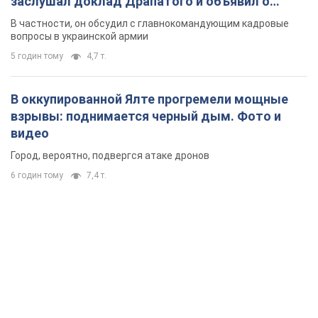
заслушал доклад Драпатого и объявил о
новых мерах
В частности, он обсудил с главнокомандующим кадровые
вопросы в украинской армии
5 годин тому
4,7 т.
В оккупированной Ялте прогремели мощные
взрывы: поднимается черный дым. Фото и
видео
Город, вероятно, подвергся атаке дронов
6 годин тому
7,4 т.