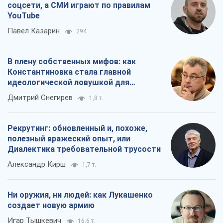
соцсети, а СМИ играют по правилам
YouTube
Павел Казарин
294
В плену собственных мифов: как
Константиновка стала главной
идеологической ловушкой для
российских оккупантов
Дмитрий Снегирев
1,8 т.
Рекрутинг: обновленный и, похоже,
полезный вражеский опыт, или
Диалектика требовательной трусости
Александр Кирш
1,7 т.
Ни оружия, ни людей: как Лукашенко
создает новую армию
Игар Тышкевич
16,6 т.