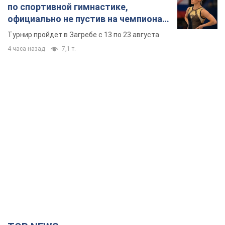
по спортивной гимнастике,
официально не пустив на чемпионат
Европы основных спортсменов
Турнир пройдет в Загребе с 13 по 23 августа
4 часа назад
7,1 т.