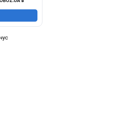
 OBOZ.UA в
чус