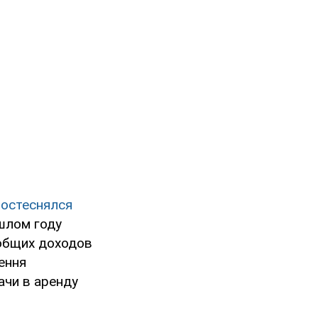
постеснялся
ошлом году
 общих доходов
ення
ачи в аренду