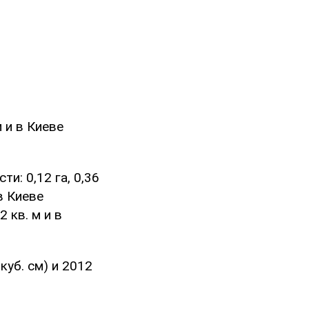
 и в Киеве
и: 0,12 га, 0,36
в Киеве
 кв. м и в
куб. см) и 2012