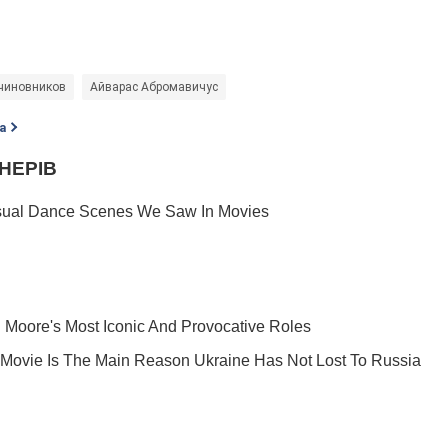
 чиновников
Айварас Абромавичус
а