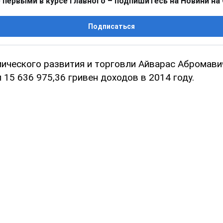
 первыми в курсе главного – подпишитесь на Новини на
Подписаться
ического развития и торговли Айварас Абромави
15 636 975,36 гривен доходов в 2014 году.