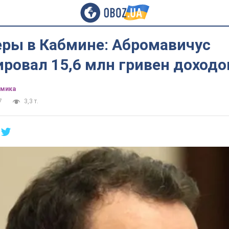
ры в Кабмине: Абромавичус
ровал 15,6 млн гривен доходо
омика
7
3,3 т.