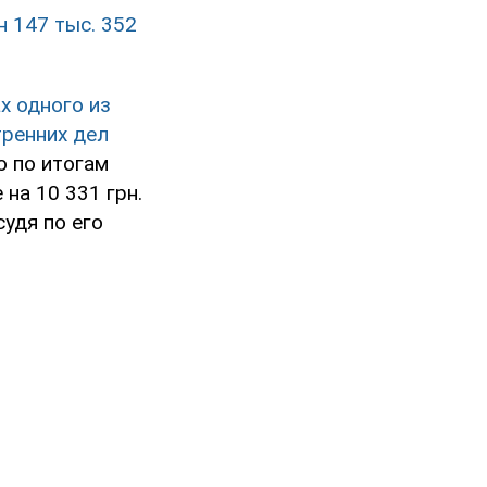
 147 тыс. 352
х одного из
тренних дел
ю по итогам
на 10 331 грн.
удя по его