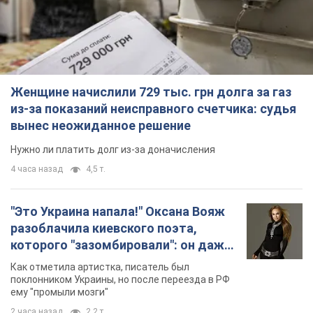
Женщине начислили 729 тыс. грн долга за газ
из-за показаний неисправного счетчика: судья
вынес неожиданное решение
Нужно ли платить долг из-за доначисления
4 часа назад
4,5 т.
"Это Украина напала!" Оксана Вояж
разоблачила киевского поэта,
которого "зазомбировали": он даже
русского не знал, а теперь хочет
Как отметила артистка, писатель был
геноцида украинцев
поклонником Украины, но после переезда в РФ
ему "промыли мозги"
2 часа назад
2,2 т.