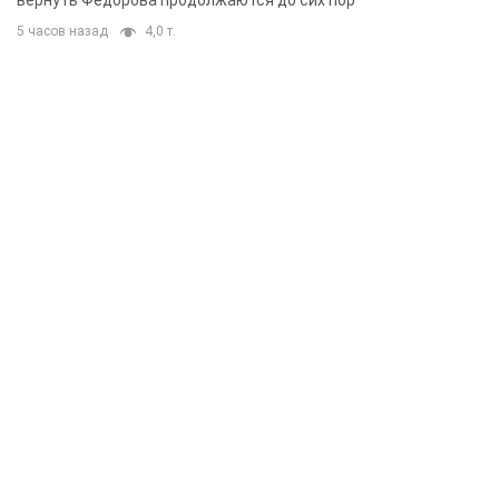
вернуть Федорова продолжаются до сих пор
5 часов назад
4,0 т.