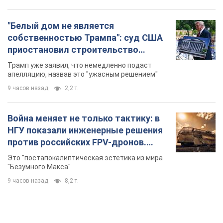
"Белый дом не является
собственностью Трампа": суд США
приостановил строительство
бального зала стоимостью 400 млн
Трамп уже заявил, что немедленно подаст
долларов
апелляцию, назвав это "ужасным решением"
9 часов назад
2,2 т.
Война меняет не только тактику: в
НГУ показали инженерные решения
против российских FPV-дронов.
Фото
Это "постапокалиптическая эстетика из мира
"Безумного Макса"
9 часов назад
8,2 т.