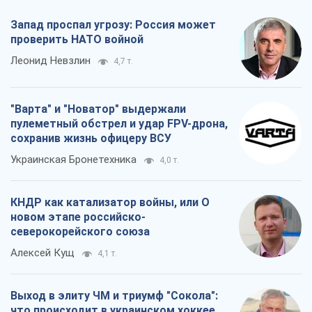
Запад проспал угрозу: Россия может
проверить НАТО войной
Леонид Невзлин
4,7 т.
"Варта" и "Новатор" выдержали
пулеметный обстрел и удар FPV-дрона,
сохранив жизнь офицеру ВСУ
Украинская Бронетехника
4,0 т.
КНДР как катализатор войны, или О
новом этапе российско-
северокорейского союза
Алексей Кущ
4,1 т.
Выход в элиту ЧМ и триумф "Сокола":
что происходит в украинском хоккее