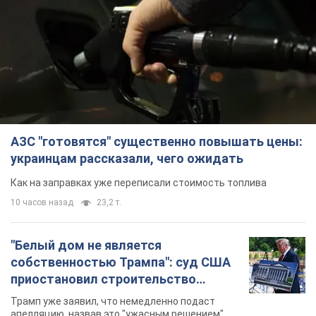
АЗС "готовятся" существенно повышать цены:
украинцам рассказали, чего ожидать
Как на заправках уже переписали стоимость топлива
10 часов назад
23,2 т.
"Белый дом не является
собственностью Трампа": суд США
приостановил строительство
бального зала стоимостью 400 млн
Трамп уже заявил, что немедленно подаст
долларов
апелляцию, назвав это "ужасным решением"