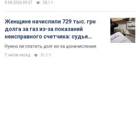
8.08.2026 09:27
28,1 т.
Женщине начислили 729 тыс. грн
долга за газ из-за показаний
неисправного счетчика: судья
вынес неожиданное решение
Нужно ли платить долг из-за доначисления
7 часов назад
31,1 т.