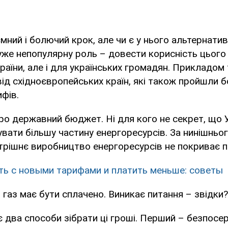
мний і болючий крок, але чи є у нього альтернати
уже непопулярну роль – довести корисність цього 
аїни, але і для українських громадян. Прикладом 
ід східноєвропейських країн, які також пройшли 
фів.
о державний бюджет. Ні для кого не секрет, що У
вати більшу частину енергоресурсів. За нинішньог
рішнє виробництво енергоресурсів не покриває п
ть с новыми тарифами и платить меньше: советы
 газ має бути сплачено. Виникає питання – звідки?
 два способи зібрати ці гроші. Перший – безпосе