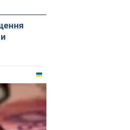
щення
ни