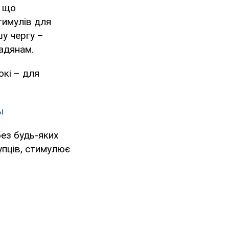
, що
тимулів для
шу чергу –
мадянам.
окі – для
ы
без будь-яких
упців, стимулює