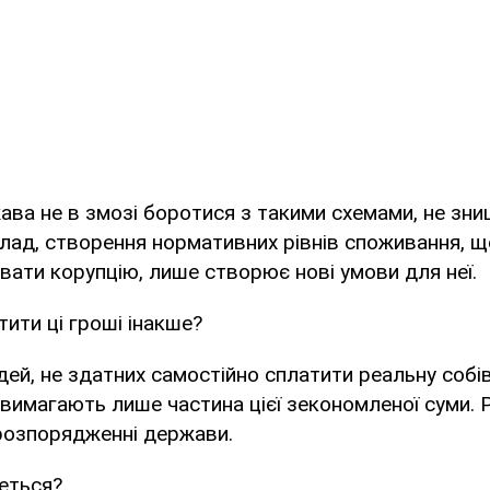
ава не в змозі боротися з такими схемами, не з
клад, створення нормативних рівнів споживання, що,
увати корупцію, лише створює нові умови для неї.
ити ці гроші інакше?
дей, не здатних самостійно сплатити реальну собі
 вимагають лише частина цієї зекономленої суми.
розпорядженні держави.
еться?