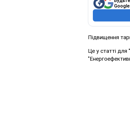
Будьте
Google
Підвищення тар
Це у статті для 
"Енергоефективн