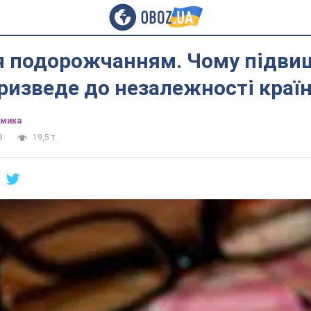
 подорожчанням. Чому підви
ризведе до незалежності краї
омика
8
19,5 т.