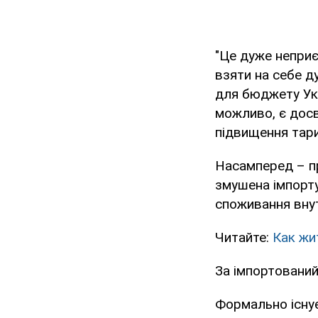
"Це дуже неприє
взяти на себе д
для бюджету Укр
можливо, є досв
підвищення тари
Насамперед – пр
змушена імпорту
споживання внут
Читайте:
Как жи
За імпортований
Формально існує