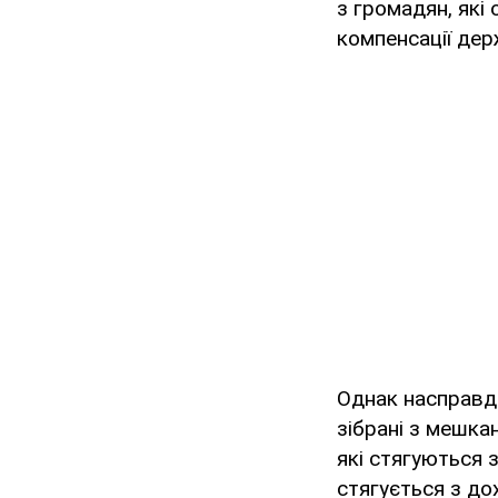
з громадян, які
компенсації де
Однак насправді
зібрані з мешкан
які стягуються 
стягується з до