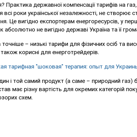
я? Практика державної компенсації тарифів на газ
 всі роки української незалежності, не створює с
я. Це вигідно експортерам енергоресурсів, у пер
ак абсолютно не вигідно державі Україна та її гро
 точніше – низькі тарифи для фізичних осіб та вис
 також корисні для енерготрейдерів.
ая тарифная "шоковая" терапия: опыт для Украин
один і той самий продукт (а саме – природний газ) 
став має різну вартість для окремих категорій пок
озорих схем.