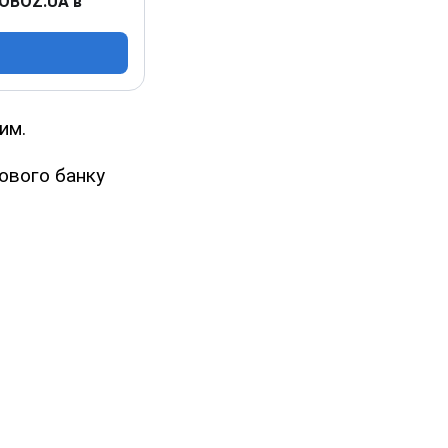
 OBOZ.UA в
им.
тового банку
: