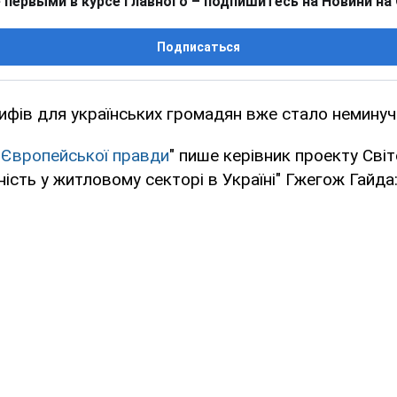
 первыми в курсе главного – подпишитесь на Новини на
Подписаться
ифів для українських громадян вже стало неминуч
"
Європейської правди
" пише керівник проекту Сві
ість у житловому секторі в Україні" Гжегож Гайда