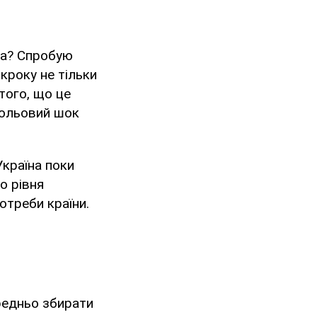
ва? Спробую
кроку не тільки
того, що це
больовий шок
країна поки
о рівня
отреби країни.
редньо збирати