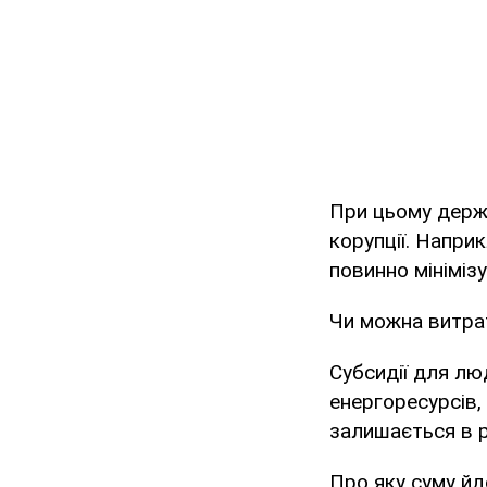
При цьому держ
корупції. Напри
повинно мініміз
Чи можна витрат
Субсидії для лю
енергоресурсів,
залишається в 
Про яку суму йд