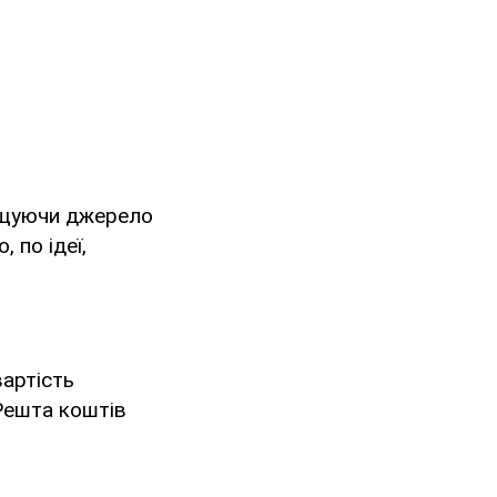
нищуючи джерело
 по ідеї,
вартість
 Решта коштів