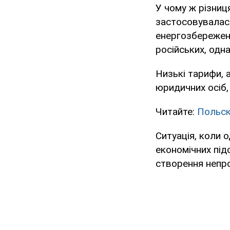
У чому ж різниц
застосовувалася
енергозбереженн
російських, одн
Низькі тарифи, а
юридичних осіб,
Читайте:
Польск
Ситуація, коли 
економічних під
створення непр