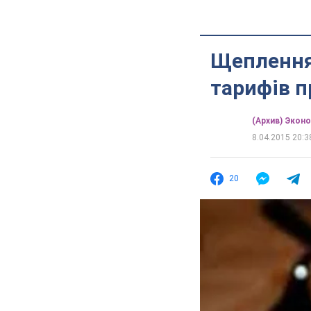
Щеплення
тарифів п
(Архив) Экон
8.04.2015 20:3
20