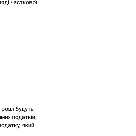
ляді часткової
гроші будуть
ямих податків,
податку, який