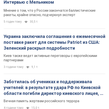
Интервью с Мельником
Мнение о том, что у России закончатся баллистические
ракеты, крайне опасно, подчеркнул эксперт
5 годин тому
30,5 т.
Украина заключила соглашения о ежемесячной
поставке ракет для системы Patriot из США:
Зеленский раскрыл подробности
Киев также ведет активные переговоры с европейскими
партнерами
3 години тому
9,1 т.
Заботилась об учениках и поддерживала
учителей: в результате удара РФ по Киевской
области погибли директор киевского лицея, её
муж и внук
Вечная память жертвам российского террора
4 години тому
15,0 т.