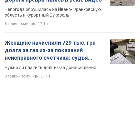
Непогода обрушилась на Ивано-Франковскую
область и курортный Буковель
8 годин тому
17,1 т.
Женщине начислили 729 тыс. грн
долга за газ из-за показаний
неисправного счетчика: судья
вынес неожиданное решение
Нужно ли платить долг из-за доначисления
3 години тому
30,1 т.