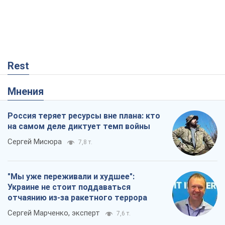
Россия теряет ресурсы вне плана: кто
на самом деле диктует темп войны
Сергей Мисюра
7,8 т.
"Мы уже переживали и худшее":
Украине не стоит поддаваться
отчаянию из-за ракетного террора
Сергей Марченко, эксперт
7,6 т.
Запад проспал угрозу: Россия может
проверить НАТО войной
Леонид Невзлин
2,4 т.