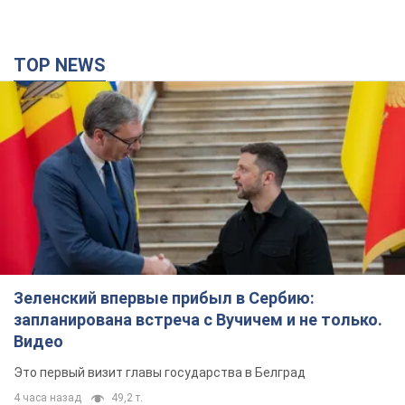
Зеленский впервые прибыл в Сербию:
запланирована встреча с Вучичем и не только.
Видео
Это первый визит главы государства в Белград
4 часа назад
49,2 т.
"Верните Федорова": в городах Украины уже
23-й день подряд проходят массовые митинги
с плакатами. Фото и видео
Участники акций продолжают серию ежедневных протестов
2 часа назад
1,6 т.