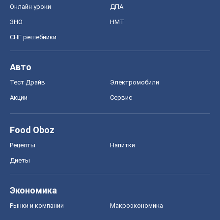
Food Oboz
Рецепты
Напитки
Диеты
Экономика
Рынки и компании
Mакроэкономика
MedOboz
Новости медицины
MAMACLUB
Шоу
Афиша
Сплетни
Красота
Мода