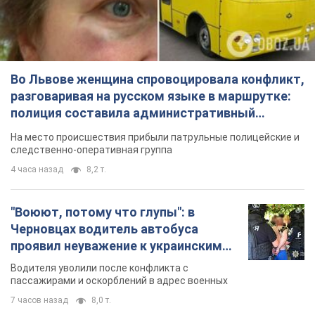
следственно-оперативная группа
4 часа назад
8,2 т.
"Воюют, потому что глупы": в
Черновцах водитель автобуса
проявил неуважение к украинским
военным и поплатился за это.
Водителя уволили после конфликта с
Видео
пассажирами и оскорблений в адрес военных
7 часов назад
8,0 т.
"Не следит за сексуальностью": в
Киеве консультант салона красоты
оскорбил женщину после
химиотерапии, разгорелся скандал.
Сотрудник салона оценил внешность
Фото
женщины, заявив, что у нее "мужская стрижка"
32 минуты назад
8,1 т.