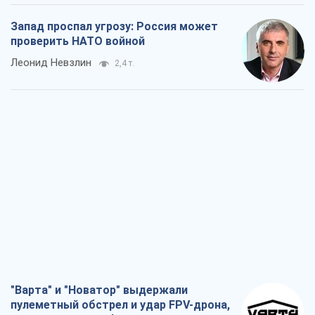
"Варта" и "Новатор" выдержали
пулеметный обстрел и удар FPV-дрона,
сохранив жизнь офицеру ВСУ
Украинская Бронетехника
2,6 т.
КНДР как катализатор войны, или О
новом этапе российско-
северокорейского союза
Алексей Кущ
2,7 т.