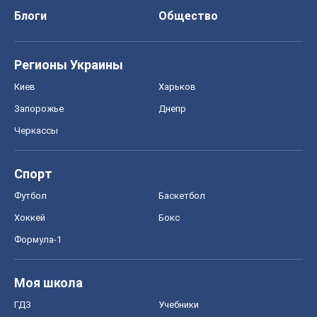
Спорт
Футбол
Баскетбол
Хоккей
Бокс
Формула-1
Моя школа
ГДЗ
Учебники
Онлайн уроки
ДПА
ЗНО
НМТ
СНГ решебники
Авто
Тест Драйв
Электромобили
Акции
Сервис