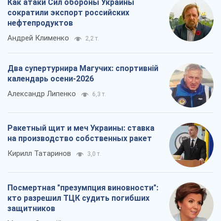
Как атаки Сил обороны Украины
сократили экспорт российских
нефтепродуктов
Андрей Клименко
2,2 т.
Два супертурнира Магучих: спортивній
календарь осени-2026
Александр Липенко
6,3 т.
Ракетный щит и меч Украины: ставка
на производство собственных ракет
Кирилл Татаринов
3,0 т.
Посмертная "презумпция виновности":
кто разрешил ТЦК судить погибших
защитников