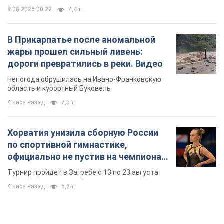
8.08.2026 00:22
4,4 т.
В Прикарпатье после аномальной
жары прошел сильный ливень:
дороги превратились в реки. Видео
Непогода обрушилась на Ивано-Франковскую
область и курортный Буковель
4 часа назад
7,3 т.
Хорватия унизила сборную России
по спортивной гимнастике,
официально не пустив на чемпионат
Европы основных спортсменов
Турнир пройдет в Загребе с 13 по 23 августа
4 часа назад
6,6 т.