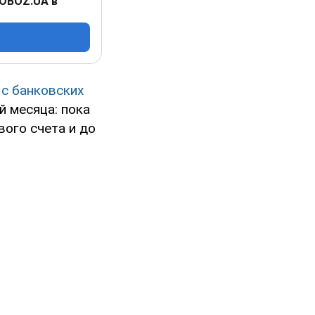
 OBOZ.UA в
 с банковских
й месяца: пока
вого счета и до