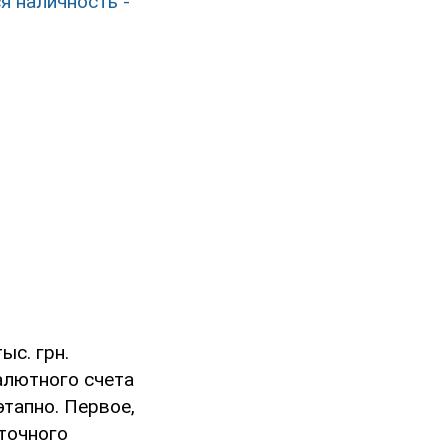
я наличность -
ыс. грн.
алютного счета
этапно. Первое,
уточного