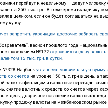
новники перейдут к недельному — дадут человеку 
валента 250 тыс. грн. В тоже время вкладчику по
вклад целиком, если он будет соглашаться на вы
ему курсу.
очет запретить украинцам досрочно забирать св
бозреватель", весной прошлого года Национальн
 постановлением №172
ограничил выдачу валютн
алентом 15 тыс. грн. в сутки
.
м №328 Нацбанк
установил максимальную сумму 
ств со счетов
на уровне 150 тыс. грн в день, а та
ой валюты физлицам и валютные переводы свыш
ень, снятие валютных средств со счетов через ка
грн в день, досрочное погашение валютных креди
окупку-продажу валюты на межбанковском рынке 