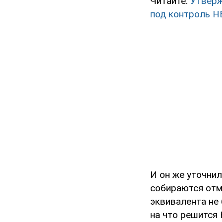
Читайте:
Утверж
под контроль Н
И он же уточнил
собираются отм
эквивалента не 
на что решится 