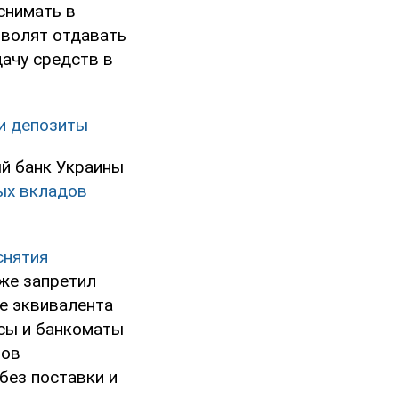
снимать в
зволят отдавать
дачу средств в
ои депозиты
ый банк Украины
ых вкладов
снятия
кже запретил
е эквивалента
ссы и банкоматы
тов
без поставки и