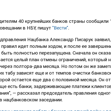
дителям 40 крупнейших банков страны сообщили 
овещании в НБУ, пишут
"Вести"
.
дправления Нацбанка Александр Писарук заявил,
 правил идет полным ходом, и после ее завершен
 быть полностью перезапущена. Сначала он сказал
ется целый план отмены ограничений, который н
через полтора-два месяца. Но потом он же замети
х табу зависят еще и от темпов очистки банковс
рой остается еще два с половиной месяца. Он от
еще есть банки, задерживающие платежи клиентов
ания", — рассказал председатель правления одног
в нацбанковском заседании.