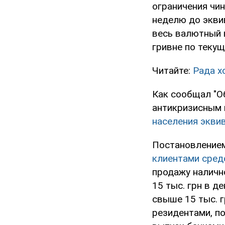
ограничения чи
неделю до экви
весь валютный 
гривне по текущ
Читайте:
Рада х
Как сообщал "О
антикризисным
населения эквив
Постановление
клиентами сред
продажу наличн
15 тыс. грн в д
свыше 15 тыс. 
резидентами, п