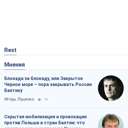
Блокада за блокаду, или Закрытое
Черное море – пора закрывать России
Балтику
Игорь Луценко
18
Скрытая мобилизация и провокации
против Польши и стран Балтии: что
стоит за новыми планами Кремля
Вадим Денисенко
1,5 т.
"Выборы" как политический спектакль
Кремля
Гарри Каспаров
180