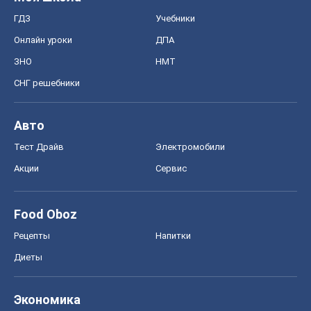
Food Oboz
Рецепты
Напитки
Диеты
Экономика
Рынки и компании
Mакроэкономика
MedOboz
Новости медицины
MAMACLUB
Шоу
Афиша
Сплетни
Красота
Мода