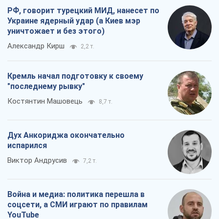
Дух Анкориджа окончательно
испарился
Виктор Андрусив
7,2 т.
Война и медиа: политика перешла в
соцсети, а СМИ играют по правилам
YouTube
Павел Казарин
3,9 т.
Все мнения
О компании
Команда
Правовая информация
Политика