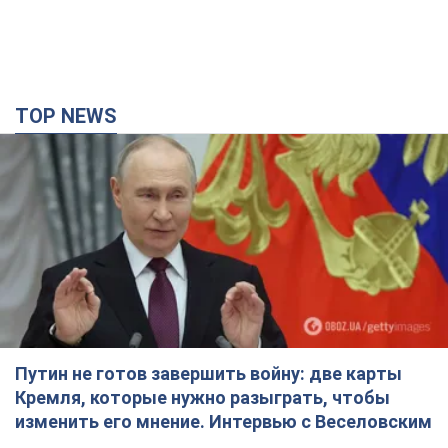
Путин не готов завершить войну: две карты
Кремля, которые нужно разыграть, чтобы
изменить его мнение. Интервью с Веселовским
Без изменения позиции России о скором завершении войны
не будет
4 часа назад
31,8 т.
Дроны атаковали НПЗ в Нижнекамске: после
взрывов был виден дым. Видео
Местные жители активно публиковали фото и видео
4 часа назад
4,5 т.
Украина готовит Чернобыль к очередной