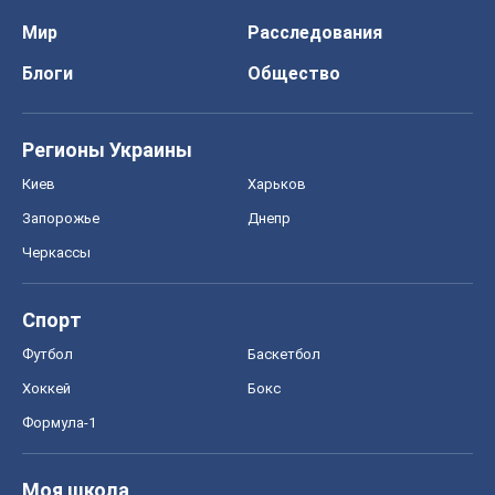
Спорт
Футбол
Баскетбол
Хоккей
Бокс
Формула-1
Моя школа
ГДЗ
Учебники
Онлайн уроки
ДПА
ЗНО
НМТ
СНГ решебники
Авто
Тест Драйв
Электромобили
Акции
Сервис