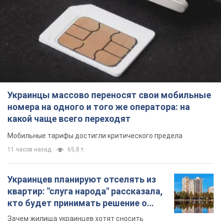
Мобильные тарифы достигли критического предела
11 часов назад
65,8 т.
Украинцев планируют отселять из
квартир: "слуга народа" рассказала,
кто будет принимать решение о
сносе домов
Зачем жилища украинцев хотят сносить
12 часов назад
59,4 т.
Украинцы массово покупают
дорогие новые авто: сколько стоит
самая популярная модель
Какие марки авто предпочитают приобретать
жители Украины
9.08.2026 22:48
38,1 т.