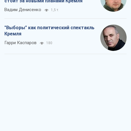
РФ, говорит турецкий МИД, нанесет по
Украине ядерный удар (а Киев мэр
уничтожает и без этого)
Александр Кирш
2,2 т.
Кремль начал подготовку к своему
"последнему рывку"
Костянтин Машовець
8,7 т.