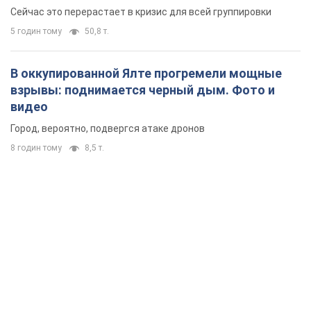
удалось
Сейчас это перерастает в кризис для всей группировки
5 годин тому
50,8 т.
В оккупированной Ялте прогремели мощные
взрывы: поднимается черный дым. Фото и
видео
Город, вероятно, подвергся атаке дронов
8 годин тому
8,5 т.