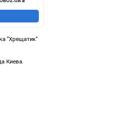
 OBOZ.UA в
ка "Хрещатик"
а Киева.