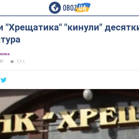
 "Хрещатика" "кинули" десятк
атура
омика
47
7,1 т.