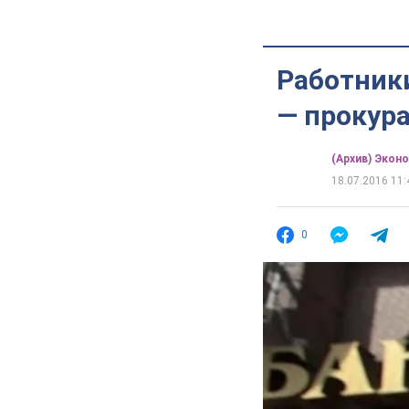
Работники
— прокур
(Архив) Экон
18.07.2016 11:
0