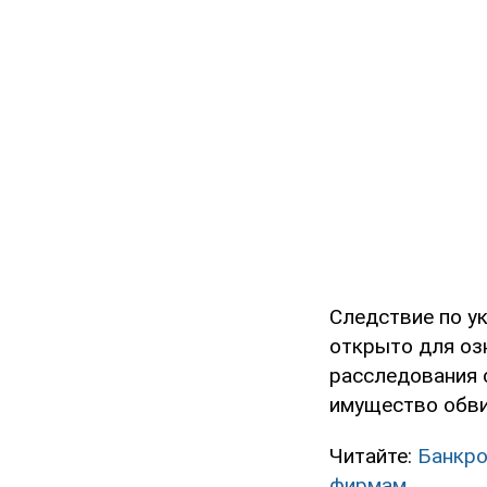
Следствие по у
открыто для оз
расследования 
имущество обви
Читайте:
Банкро
фирмам