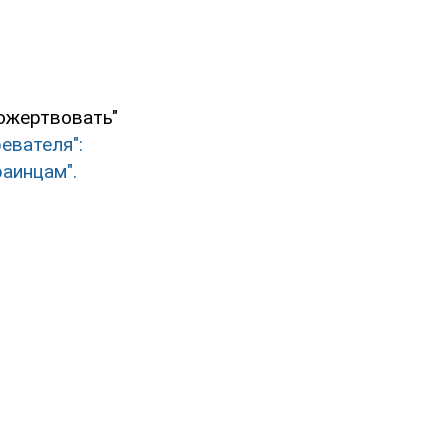
пожертвовать"
евателя":
аинцам".