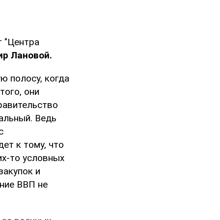
т "Центра
р Лановой.
ю полосу, когда
того, они
правительство
еальный. Ведь
с
дет к тому, что
их-то условных
закупок и
ние ВВП не