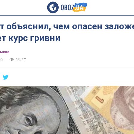
т объяснил, чем опасен залож
т курс гривни
омика
52
50,7 т.