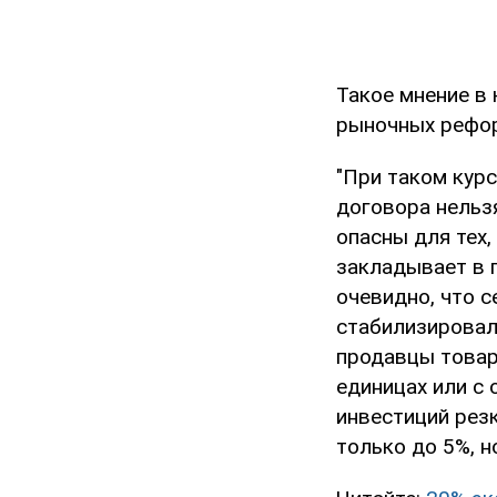
Такое мнение в
рыночных рефор
"При таком курс
договора нельзя
опасны для тех,
закладывает в г
очевидно, что с
стабилизировалс
продавцы товар
единицах или с 
инвестиций рез
только до 5%, н