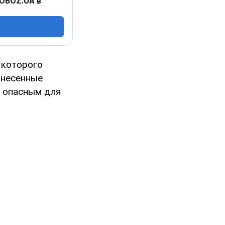
 OBOZ.UA в
и которого
внесенные
и опасным для