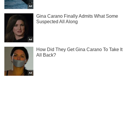
Подписывайся на наш Telegram . Получай только самое
важное!
Подписаться
Подписаться
The Independent: банки...