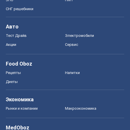
Food Oboz
Рецепты
Напитки
Диеты
Экономика
Рынки и компании
Mакроэкономика
MedOboz
Новости медицины
MAMACLUB
Шоу
Афиша
Сплетни
Красота
Мода
Женский Журнал