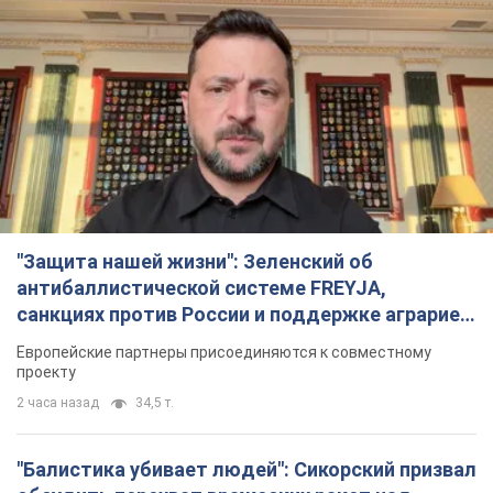
"Защита нашей жизни": Зеленский об
антибаллистической системе FREYJA,
санкциях против России и поддержке аграриев.
Видео
Европейские партнеры присоединяются к совместному
проекту
2 часа назад
34,5 т.
"Балистика убивает людей": Сикорский призвал
обсудить перехват вражеских ракет над
Украиной
Глава МИД Польши призвал сбивать российские ракеты над
Украиной
3 часа назад
6,8 т.
"Мама учила меня, что отчаяние — это зло": в
городах Украины уже 22-й день подряд