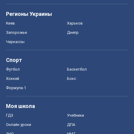
Спорт
Футбол
Баскетбол
Хоккей
Бокс
Формула-1
Моя школа
ГДЗ
Учебники
Онлайн уроки
ДПА
ЗНО
НМТ
СНГ решебники
Авто
Тест Драйв
Электромобили
Акции
Сервис