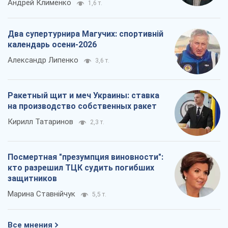
на производство собственных ракет
Кирилл Татаринов
2,3 т.
Посмертная "презумпция виновности":
кто разрешил ТЦК судить погибших
защитников
Марина Ставнійчук
5,5 т.
Все мнения
О компании
Команда
Правовая информация
Политика
конфиденциальности