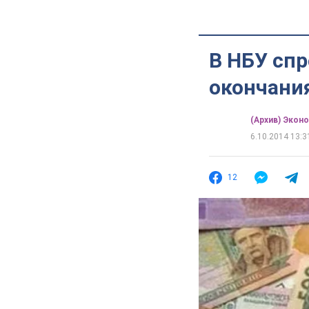
В НБУ спр
окончани
(Архив) Экон
6.10.2014 13:3
12