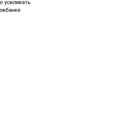
ко усиливать
межбанке