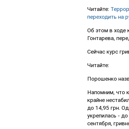
Читайте:
Террор
переходить на 
Об этом в ходе
Гонтарева, пер
Сейчас курс гри
Читайте:
Порошенко назв
Напомним, что 
крайне нестаби
до 14,95 грн. О
укрепилась - д
сентября, гривн