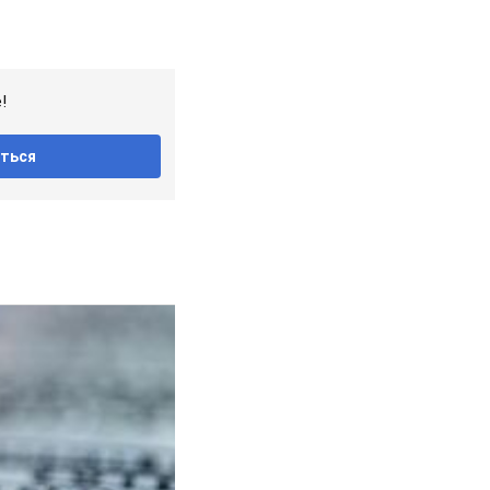
!
ться