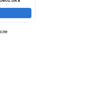
 OBOZ.UA в
осле