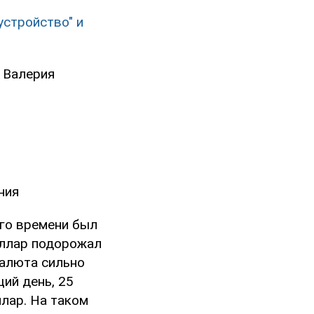
устройство" и
 Валерия
ния
его времени был
оллар подорожал
валюта сильно
ий день, 25
ллар. На таком