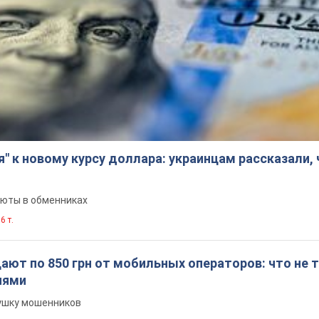
я" к новому курсу доллара: украинцам рассказали,
люты в обменниках
6 т.
ют по 850 грн от мобильных операторов: что не т
иями
вушку мошенников