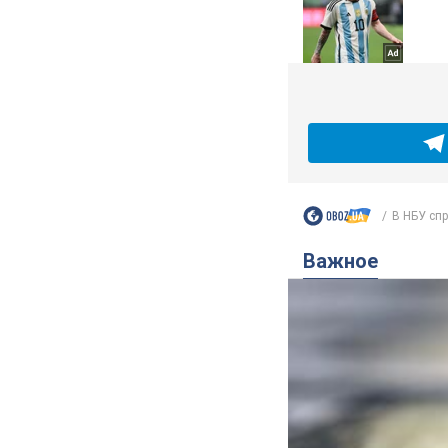
В НБУ спр
Важное