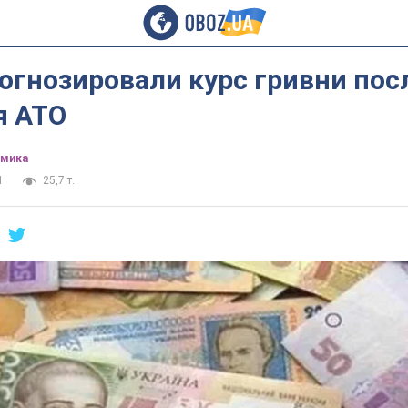
огнозировали курс гривни пос
я АТО
омика
1
25,7 т.