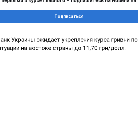
 первыми в курсе главного – подпишитесь на Новини на
Подписаться
анк Украины ожидает укрепления курса гривни п
туации на востоке страны до 11,70 грн/долл.