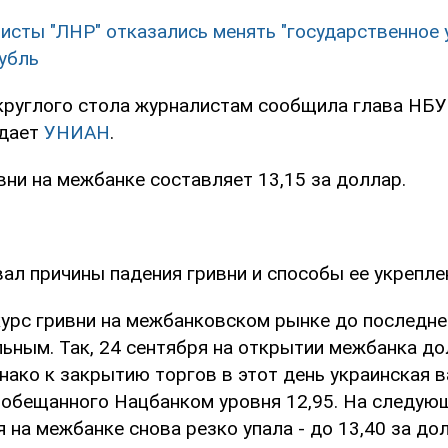
исты "ЛНР" отказались менять "государственное 
рубль
 круглого стола журналистам сообщила глава НБУ
едает
УНИАН
.
вни на межбанке составляет 13,15 за доллар.
ал причины падения гривни и способы ее укрепле
курс гривни на межбанковском рынке до последн
льным. Так, 24 сентября на открытии межбанка д
днако к закрытию торгов в этот день украинская 
о обещанного Нацбанком уровня 12,95. На следующ
я на межбанке снова резко упала - до 13,40 за до