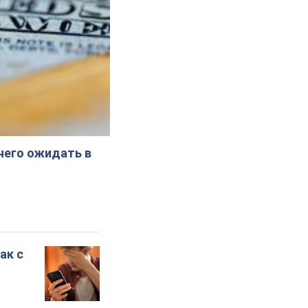
 чего ожидать в
ак с