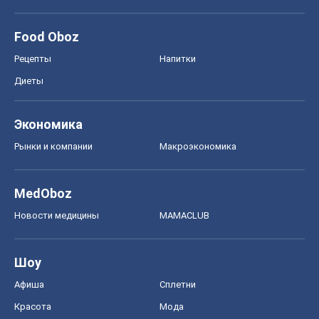
Моя школа
ГДЗ
Учебники
Онлайн уроки
ДПА
ЗНО
НМТ
СНГ решебники
Авто
Тест Драйв
Электромобили
Акции
Сервис
Food Oboz
Рецепты
Напитки
Диеты