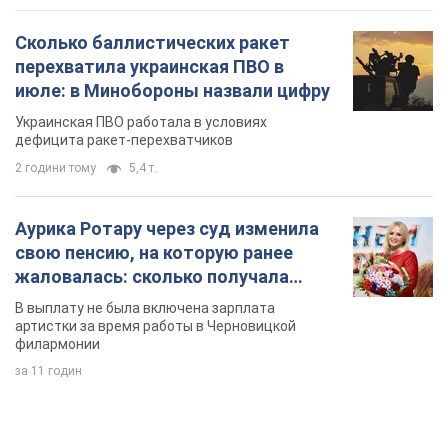
С 1 сентября украинским учителям повысят
зарплаты: Корецкий раскрыл подробности
Одновременно с повышением зарплат педагогам
правительство объявило об увеличении студенческих
стипендий
7.08.2026 00:29
11,6 т.
Сколько баллистических ракет
перехватила украинская ПВО в
июле: в Минобороны назвали цифру
Украинская ПВО работала в условиях
дефицита ракет-перехватчиков