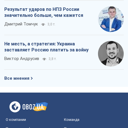
Выход в элиту ЧМ и триумф "Сокола":
что происходит в украинском хоккее
Александр Липенко
321
Что ожидает украинцев в 2026-2028
годах? Основные выводы из новых
прогнозов от НБУ
Василий Фурман
6,2 т.
Результат ударов по НПЗ России
значительно больше, чем кажется
Дмитрий Томчук
3,0 т.