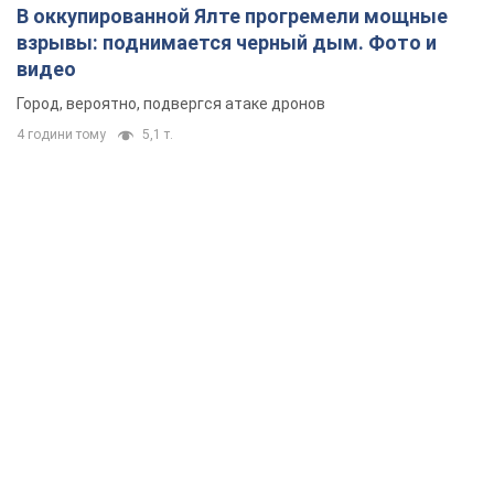
Почему цены на мобильную связь выросли в разы и как
улучшить качество интернета в телефоне
5 годин тому
40,5 т.
"Работаем над тем, чтобы получить
комплекты с ракетами для ПВО": Зеленский
заслушал доклад Драпатого и объявил о
новых мерах
В частности, он обсудил с главнокомандующим кадровые
вопросы в украинской армии
2 години тому
1,7 т.
В оккупированной Ялте прогремели мощные
взрывы: поднимается черный дым. Фото и
видео
Город, вероятно, подвергся атаке дронов
4 години тому
5,1 т.