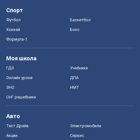
OBOZ.UA
Политика
Мир
Расследования
Блоги
Общество
Регионы Украины
Киев
Харьков
Запорожье
Днепр
Черкассы
Спорт
Футбол
Баскетбол
Хоккей
Бокс
Формула-1