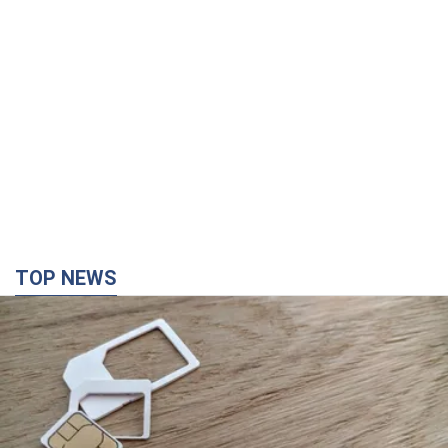
2 години тому
5,4 т.
Аурика Ротару через суд изменила
свою пенсию, на которую ранее
жаловалась: сколько получала
певица
В выплату не была включена зарплата
артистки за время работы в Черновицкой
филармонии
за 11 годин