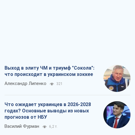
"Мы уже переживали и худшее":
Украине не стоит поддаваться
отчаянию из-за ракетного террора
Сергей Марченко, эксперт
5,5 т.
КНДР как катализатор войны, или О
новом этапе российско-
северокорейского союза
Алексей Кущ
546