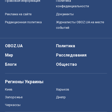
Не месть, а стратегия: Украина
заставляет Россию платить за войну
Виктор Андрусив
3,8 т.
Все мнения
О компании
Команда
Правовая информация
Политика
конфиденциальности
Реклама на сайте
Документы
Редакционная политика
Журналисты OBOZ.UA на месте
событий