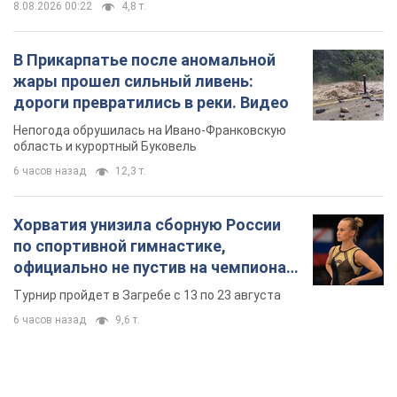
8.08.2026 00:22
4,8 т.
В Прикарпатье после аномальной
жары прошел сильный ливень:
дороги превратились в реки. Видео
Непогода обрушилась на Ивано-Франковскую
область и курортный Буковель
6 часов назад
12,3 т.
Хорватия унизила сборную России
по спортивной гимнастике,
официально не пустив на чемпионат
Европы основных спортсменов
Турнир пройдет в Загребе с 13 по 23 августа
6 часов назад
9,6 т.