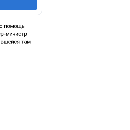
ую помощь
ер-министр
явшейся там