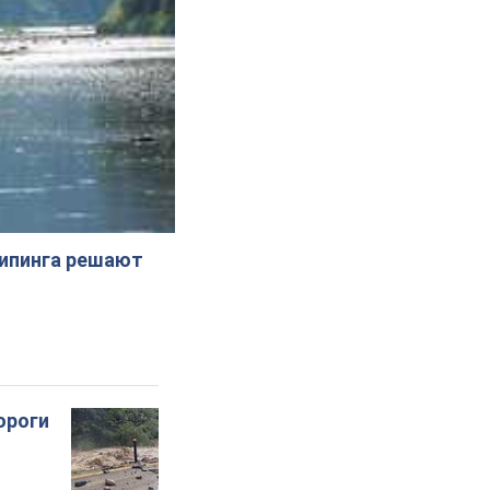
жипинга решают
ороги