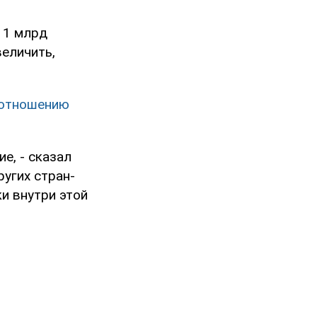
 1 млрд
величить,
 отношению
е, - сказал
ругих стран-
и внутри этой