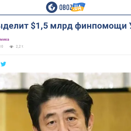
ыделит $1,5 млрд финпомощи 
омика
10
2,2 т.