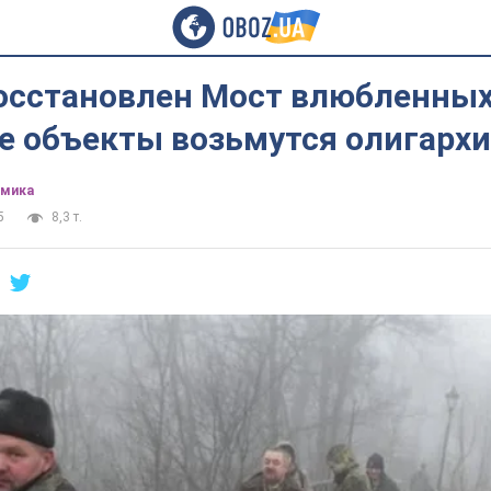
осстановлен Мост влюбленных
е объекты возьмутся олигархи
омика
5
8,3 т.