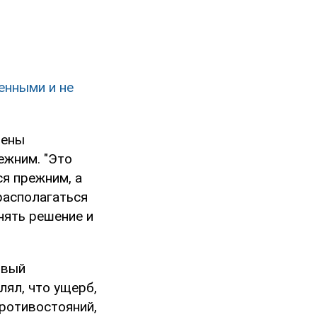
енными и не
шены
ежним. "Это
я прежним, а
располагаться
нять решение и
рвый
лял, что ущерб,
противостояний,