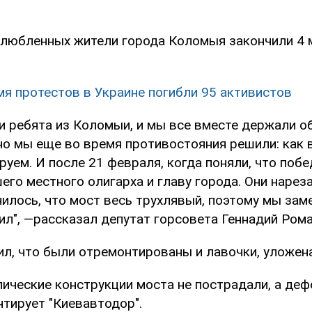
любленных жители города Коломыя закончили 4 м
мя протестов в Украине погибли 95 активистов
и ребята из Коломыи, и мы все вместе держали о
но мы еще во время противостояния решили: как в
уем. И после 21 февраля, когда поняли, что побе
го местного олигарха и главу города. Они нареза
илось, что мост весь трухлявый, поэтому мы зам
ил", —рассказал депутат горсовета Геннадий Ром
л, что были отремонтированы и лавочки, уложена
ические конструкции моста не пострадали, а де
нтирует "Киевавтодор".