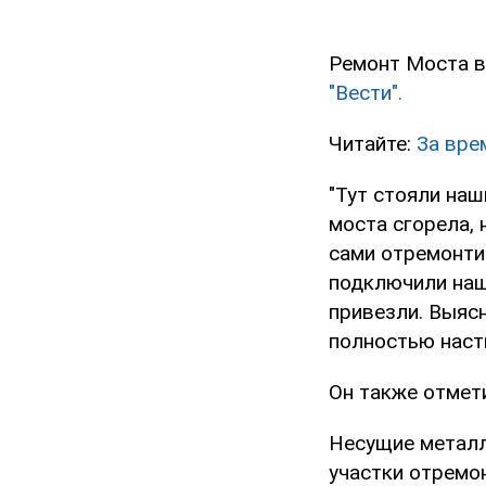
Ремонт Моста в
"Вести".
Читайте:
За вре
"Тут стояли наш
моста сгорела, 
сами отремонтир
подключили наше
привезли. Выясн
полностью наст
Он также отмети
Несущие металл
участки отремо