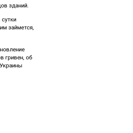
дов зданий.
 сутки
им займется,
ановление
в гривен, об
 Украины