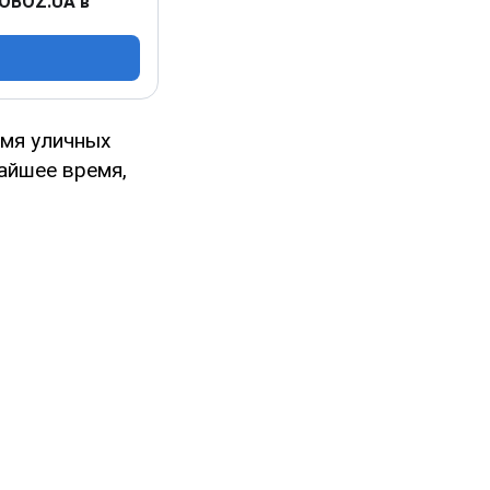
 OBOZ.UA в
емя уличных
айшее время,