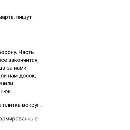
арта, пишут
борону. Часть
се закончится,
да за нами,
ли нам досок,
енили
анюк.
 плитка вокруг..
формированные