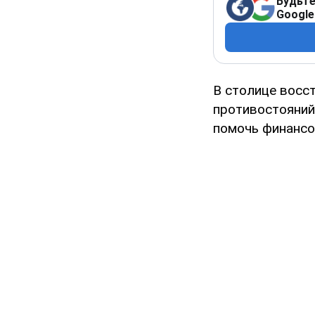
Будьте
Google
В столице восс
противостояний
помочь финансо