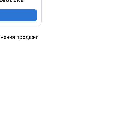
 OBOZ.UA в
ичения продажи