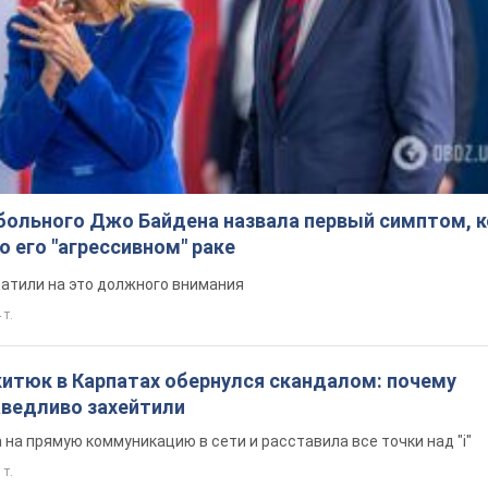
больного Джо Байдена назвала первый симптом, 
о его "агрессивном" раке
ратили на это должного внимания
 т.
китюк в Карпатах обернулся скандалом: почему
ведливо захейтили
на прямую коммуникацию в сети и расставила все точки над "i"
 т.