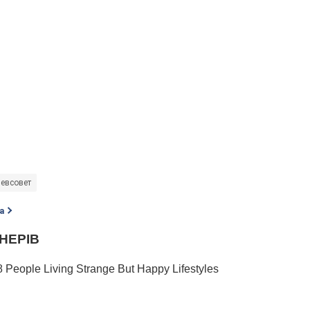
евсовет
а