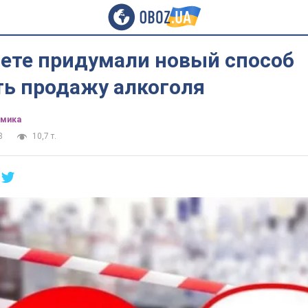
вете придумали новый способ
ть продажу алкоголя
омика
8
10,7 т.