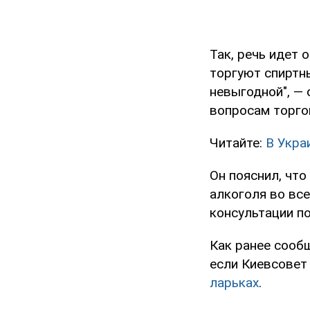
Так, речь идет
торгуют спиртн
невыгодной", —
вопросам торго
Читайте:
В Укра
Он пояснил, чт
алкоголя во все
консультации п
Как ранее сообщ
если Киевсовет
ларьках
.