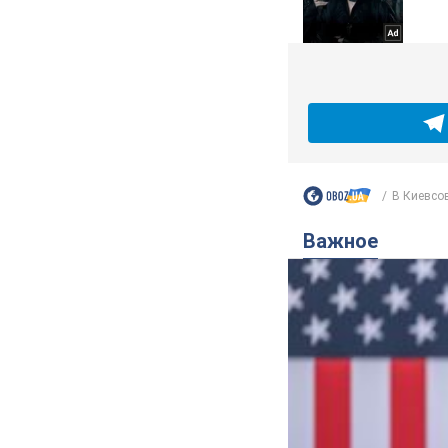
В Киевсов
Важное