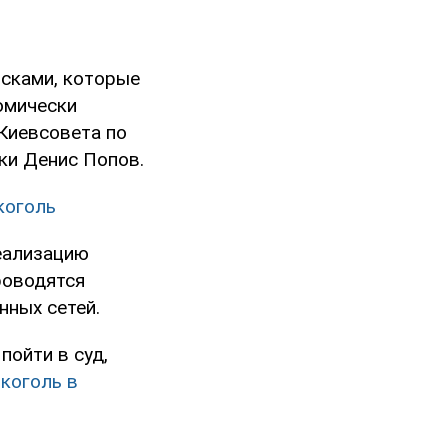
осками, которые
омически
 Киевсовета по
ки Денис Попов.
коголь
реализацию
проводятся
нных сетей.
пойти в суд,
коголь в