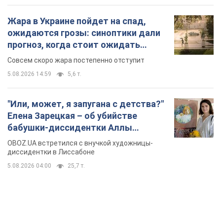
Жара в Украине пойдет на спад,
ожидаются грозы: синоптики дали
прогноз, когда стоит ожидать
изменения погоды
Совсем скоро жара постепенно отступит
5.08.2026 14:59
5,6 т.
"Или, может, я запугана с детства?"
Елена Зарецкая – об убийстве
бабушки-диссидентки Аллы
Горской, критике сына Стуса и
OBOZ.UA встретился с внучкой художницы-
бегстве в Португалию с пятью
диссидентки в Лиссабоне
детьми
5.08.2026 04:00
25,7 т.