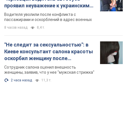
проявил неуважение к украинским
военным и поплатился за это.
Водителя уволили после конфликта с
Видео
пассажирами и оскорблений в адрес военных
8 часов назад
8,4 т.
"Не следит за сексуальностью": в
Киеве консультант салона красоты
оскорбил женщину после
химиотерапии, разгорелся скандал.
Сотрудник салона оценил внешность
Фото
женщины, заявив, что у нее "мужская стрижка"
2 часа назад
11,3 т.