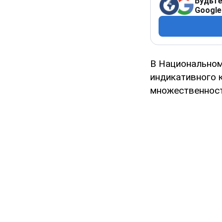
Будьте
Google
В Национальном
индикативного 
множественност