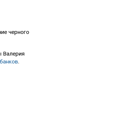
ние черного
ы Валерия
 банков
.