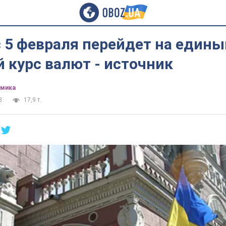
 5 февраля перейдет на едины
 курс валют - источник
омика
8
17,9 т.