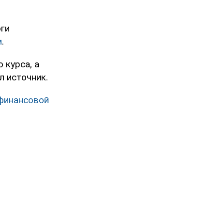
оги
м
.
 курса, а
л источник.
 финансовой