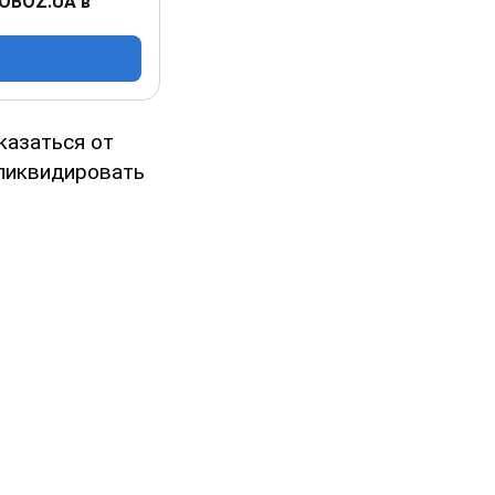
 OBOZ.UA в
казаться от
 ликвидировать