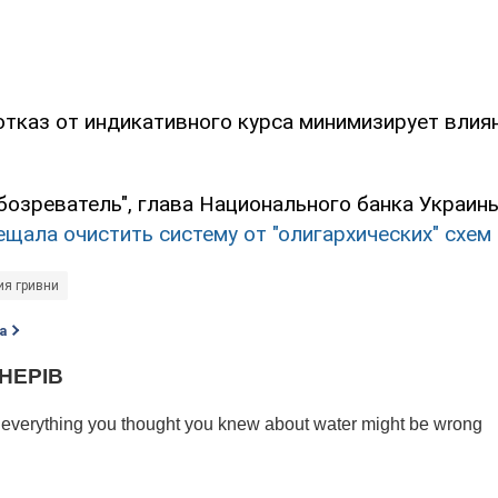
отказ от индикативного курса минимизирует влия
бозреватель", глава Национального банка Украин
щала очистить систему от "олигархических" схем
ия гривни
а