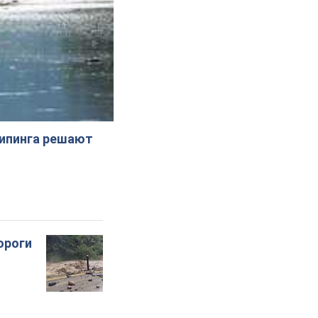
жипинга решают
ороги