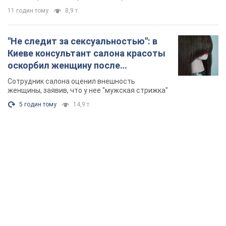
11 годин тому
8,9 т.
"Не следит за сексуальностью": в
Киеве консультант салона красоты
оскорбил женщину после
химиотерапии, разгорелся скандал.
Сотрудник салона оценил внешность
Фото
женщины, заявив, что у нее "мужская стрижка"
5 годин тому
14,9 т.