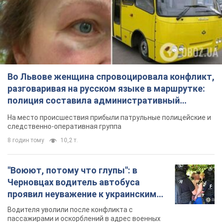
Во Львове женщина спровоцировала конфликт,
разговаривая на русском языке в маршрутке:
полиция составила административный
протокол. Видео
На место происшествия прибыли патрульные полицейские и
следственно-оперативная группа
8 годин тому
10,2 т.
"Воюют, потому что глупы": в
Черновцах водитель автобуса
проявил неуважение к украинским
военным и поплатился за это.
Водителя уволили после конфликта с
Видео
пассажирами и оскорблений в адрес военных