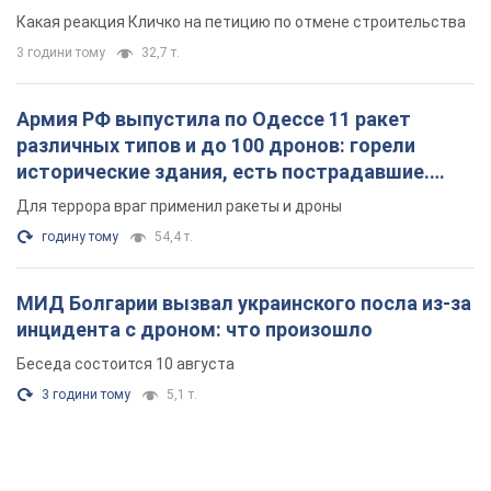
небоскреба "московского верующего"
Какая реакция Кличко на петицию по отмене строительства
3 години тому
32,7 т.
Армия РФ выпустила по Одессе 11 ракет
различных типов и до 100 дронов: горели
исторические здания, есть пострадавшие.
Фото и видео
Для террора враг применил ракеты и дроны
годину тому
54,4 т.
МИД Болгарии вызвал украинского посла из-за
инцидента с дроном: что произошло
Беседа состоится 10 августа
3 години тому
5,1 т.