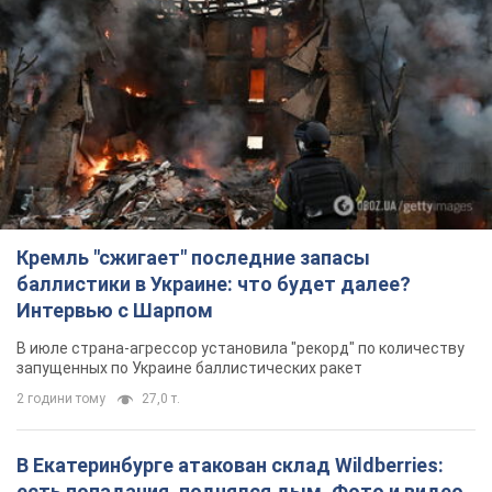
Кремль "сжигает" последние запасы
баллистики в Украине: что будет далее?
Интервью с Шарпом
В июле страна-агрессор установила "рекорд" по количеству
запущенных по Украине баллистических ракет
2 години тому
27,0 т.
В Екатеринбурге атакован склад Wildberries:
есть попадания, поднялся дым. Фото и видео
Россиянам не помогла даже работа ПВО
2 години тому
6,8 т.
С 1 сентября украинским учителям повысят
зарплаты: Корецкий раскрыл подробности
Одновременно с повышением зарплат педагогам
правительство объявило об увеличении студенческих