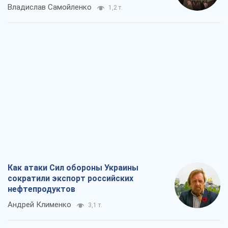
Как атаки Сил обороны Украины
сократили экспорт российских
нефтепродуктов
Андрей Клименко
3,1 т.
Два супертурнира Магучих: спортивній
календарь осени-2026
Александр Липенко
9,2 т.
Ракетный щит и меч Украины: ставка
на производство собственных ракет
Кирилл Татаринов
3,8 т.