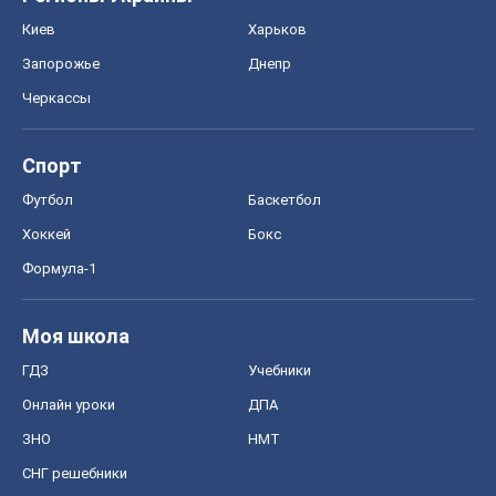
Хоккей
Бокс
Формула-1
Моя школа
ГДЗ
Учебники
Онлайн уроки
ДПА
ЗНО
НМТ
СНГ решебники
Авто
Тест Драйв
Электромобили
Акции
Сервис
Food Oboz