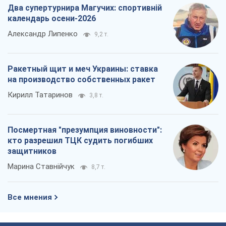
Посмертная "презумпция виновности":
кто разрешил ТЦК судить погибших
защитников
Марина Ставнійчук
8,7 т.
Все мнения
О компании
Команда
Правовая информация
Политика
конфиденциальности
Реклама на сайте
Документы