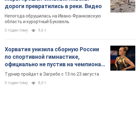
дороги превратились в реки. Видео
Непогода обрушилась на Ивано-Франковскую
область и курортный Буковель
5 годин тому
9,6 т.
Хорватия унизила сборную России
по спортивной гимнастике,
официально не пустив на чемпионат
Европы основных спортсменов
Турнир пройдет в Загребе с 13 по 23 августа
5 годин тому
8,0 т.