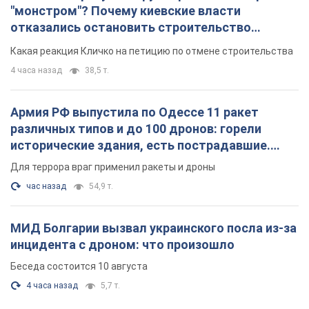
"монстром"? Почему киевские власти
отказались остановить строительство
небоскреба "московского верующего"
Какая реакция Кличко на петицию по отмене строительства
4 часа назад
38,5 т.
Армия РФ выпустила по Одессе 11 ракет
различных типов и до 100 дронов: горели
исторические здания, есть пострадавшие.
Фото и видео
Для террора враг применил ракеты и дроны
час назад
54,9 т.
МИД Болгарии вызвал украинского посла из-за
инцидента с дроном: что произошло
Беседа состоится 10 августа
4 часа назад
5,7 т.